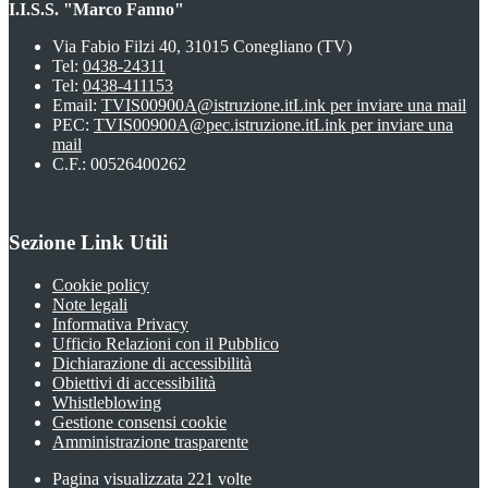
I.I.S.S. "Marco Fanno"
Via Fabio Filzi 40, 31015 Conegliano (TV)
Tel:
0438-24311
Tel:
0438-411153
Email:
TVIS00900A@istruzione.it
Link per inviare una mail
PEC:
TVIS00900A@pec.istruzione.it
Link per inviare una
mail
C.F.: 00526400262
Sezione Link Utili
Cookie policy
Note legali
Informativa Privacy
Ufficio Relazioni con il Pubblico
Dichiarazione di accessibilità
Obiettivi di accessibilità
Whistleblowing
Gestione consensi cookie
Amministrazione trasparente
Pagina visualizzata
221
volte