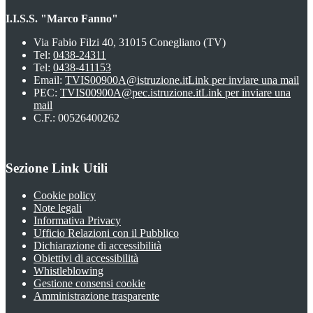
I.I.S.S. "Marco Fanno"
Via Fabio Filzi 40, 31015 Conegliano (TV)
Tel:
0438-24311
Tel:
0438-411153
Email:
TVIS00900A@istruzione.it
Link per inviare una mail
PEC:
TVIS00900A@pec.istruzione.it
Link per inviare una
mail
C.F.: 00526400262
Sezione Link Utili
Cookie policy
Note legali
Informativa Privacy
Ufficio Relazioni con il Pubblico
Dichiarazione di accessibilità
Obiettivi di accessibilità
Whistleblowing
Gestione consensi cookie
Amministrazione trasparente