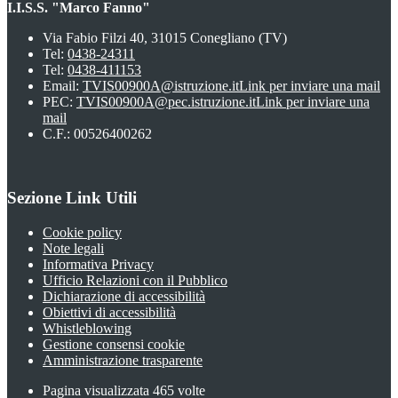
I.I.S.S. "Marco Fanno"
Via Fabio Filzi 40, 31015 Conegliano (TV)
Tel:
0438-24311
Tel:
0438-411153
Email:
TVIS00900A@istruzione.it
Link per inviare una mail
PEC:
TVIS00900A@pec.istruzione.it
Link per inviare una
mail
C.F.: 00526400262
Sezione Link Utili
Cookie policy
Note legali
Informativa Privacy
Ufficio Relazioni con il Pubblico
Dichiarazione di accessibilità
Obiettivi di accessibilità
Whistleblowing
Gestione consensi cookie
Amministrazione trasparente
Pagina visualizzata
465
volte