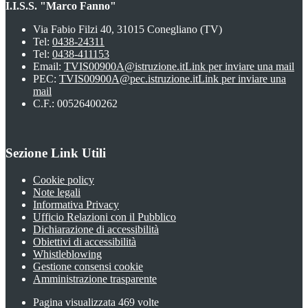
I.I.S.S. "Marco Fanno"
Via Fabio Filzi 40, 31015 Conegliano (TV)
Tel:
0438-24311
Tel:
0438-411153
Email:
TVIS00900A@istruzione.it
Link per inviare una mail
PEC:
TVIS00900A@pec.istruzione.it
Link per inviare una
mail
C.F.: 00526400262
Sezione Link Utili
Cookie policy
Note legali
Informativa Privacy
Ufficio Relazioni con il Pubblico
Dichiarazione di accessibilità
Obiettivi di accessibilità
Whistleblowing
Gestione consensi cookie
Amministrazione trasparente
Pagina visualizzata
469
volte