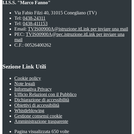
I.I.S.S. "Marco Fanno"
Via Fabio Filzi 40, 31015 Conegliano (TV)
Tel:
0438-24311
Tel:
0438-411153
Email:
TVIS00900A@istruzione.it
Link per inviare una mail
PEC:
TVIS00900A@pec.istruzione.it
Link per inviare una
mail
C.F.: 00526400262
Sezione Link Utili
Cookie policy
Note legali
Informativa Privacy
Ufficio Relazioni con il Pubblico
Dichiarazione di accessibilità
Obiettivi di accessibilità
Whistleblowing
Gestione consensi cookie
Amministrazione trasparente
Pagina visualizzata
650
volte