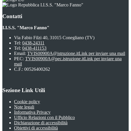
I.I.S.S. "Marco Fanno"
Contatti
I.I.S.S. "Marco Fanno"
Via Fabio Filzi 40, 31015 Conegliano (TV)
Tel:
0438-24311
Tel:
0438-411153
Email:
TVIS00900A@istruzione.it
Link per inviare una mail
PEC:
TVIS00900A@pec.istruzione.it
Link per inviare una
mail
C.F.: 00526400262
Sezione Link Utili
Cookie policy
Note legali
Informativa Privacy
Ufficio Relazioni con il Pubblico
Dichiarazione di accessibilità
Obiettivi di accessibilità