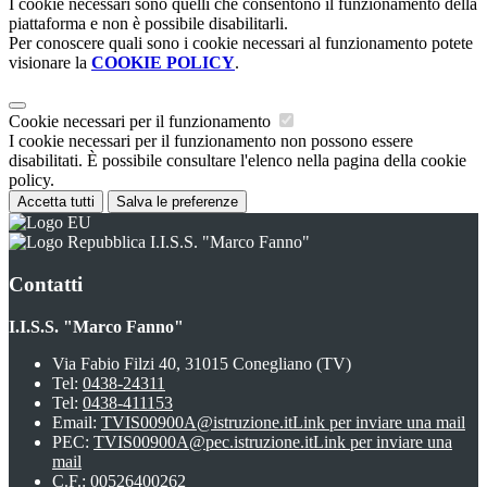
I cookie necessari sono quelli che consentono il funzionamento della
piattaforma e non è possibile disabilitarli.
Per conoscere quali sono i cookie necessari al funzionamento potete
visionare la
COOKIE POLICY
.
Cookie necessari per il funzionamento
I cookie necessari per il funzionamento non possono essere
disabilitati. È possibile consultare l'elenco nella pagina della cookie
policy.
Accetta tutti
Salva le preferenze
I.I.S.S. "Marco Fanno"
Contatti
I.I.S.S. "Marco Fanno"
Via Fabio Filzi 40, 31015 Conegliano (TV)
Tel:
0438-24311
Tel:
0438-411153
Email:
TVIS00900A@istruzione.it
Link per inviare una mail
PEC:
TVIS00900A@pec.istruzione.it
Link per inviare una
mail
C.F.: 00526400262