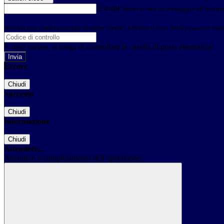
E-mail
Verrà inviato un messaggio all'indirizz
Non hai una e-mail associata al nome utente? Effettua il reset della password tram
E-mail inviata, si prega di controllare la casella di posta elettronica!
Errore
Chiudi
Successo
Chiudi
Informazione
Chiudi
Attendere...
Attendere il completamento dell'operazione...