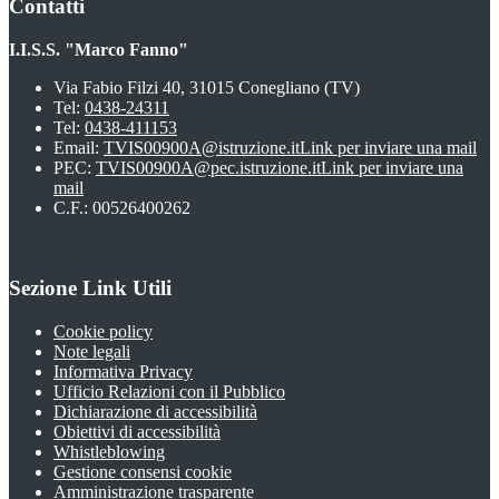
Contatti
I.I.S.S. "Marco Fanno"
Via Fabio Filzi 40, 31015 Conegliano (TV)
Tel:
0438-24311
Tel:
0438-411153
Email:
TVIS00900A@istruzione.it
Link per inviare una mail
PEC:
TVIS00900A@pec.istruzione.it
Link per inviare una
mail
C.F.: 00526400262
Sezione Link Utili
Cookie policy
Note legali
Informativa Privacy
Ufficio Relazioni con il Pubblico
Dichiarazione di accessibilità
Obiettivi di accessibilità
Whistleblowing
Gestione consensi cookie
Amministrazione trasparente