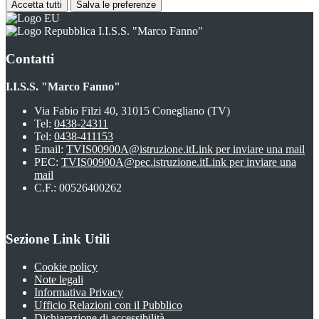
Accetta tutti
Salva le preferenze
I.I.S.S. "Marco Fanno"
Contatti
I.I.S.S. "Marco Fanno"
Via Fabio Filzi 40, 31015 Conegliano (TV)
Tel:
0438-24311
Tel:
0438-411153
Email:
TVIS00900A@istruzione.it
Link per inviare una mail
PEC:
TVIS00900A@pec.istruzione.it
Link per inviare una
mail
C.F.: 00526400262
Sezione Link Utili
Cookie policy
Note legali
Informativa Privacy
Ufficio Relazioni con il Pubblico
Dichiarazione di accessibilità