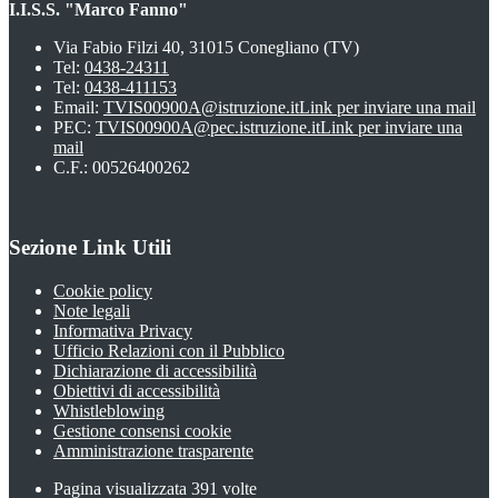
I.I.S.S. "Marco Fanno"
Via Fabio Filzi 40, 31015 Conegliano (TV)
Tel:
0438-24311
Tel:
0438-411153
Email:
TVIS00900A@istruzione.it
Link per inviare una mail
PEC:
TVIS00900A@pec.istruzione.it
Link per inviare una
mail
C.F.: 00526400262
Sezione Link Utili
Cookie policy
Note legali
Informativa Privacy
Ufficio Relazioni con il Pubblico
Dichiarazione di accessibilità
Obiettivi di accessibilità
Whistleblowing
Gestione consensi cookie
Amministrazione trasparente
Pagina visualizzata
391
volte