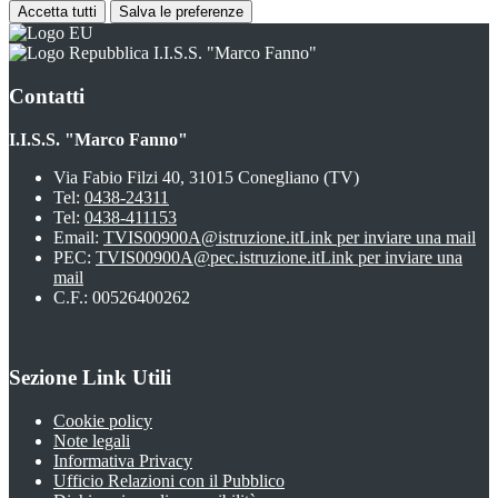
Accetta tutti
Salva le preferenze
I.I.S.S. "Marco Fanno"
Contatti
I.I.S.S. "Marco Fanno"
Via Fabio Filzi 40, 31015 Conegliano (TV)
Tel:
0438-24311
Tel:
0438-411153
Email:
TVIS00900A@istruzione.it
Link per inviare una mail
PEC:
TVIS00900A@pec.istruzione.it
Link per inviare una
mail
C.F.: 00526400262
Sezione Link Utili
Cookie policy
Note legali
Informativa Privacy
Ufficio Relazioni con il Pubblico