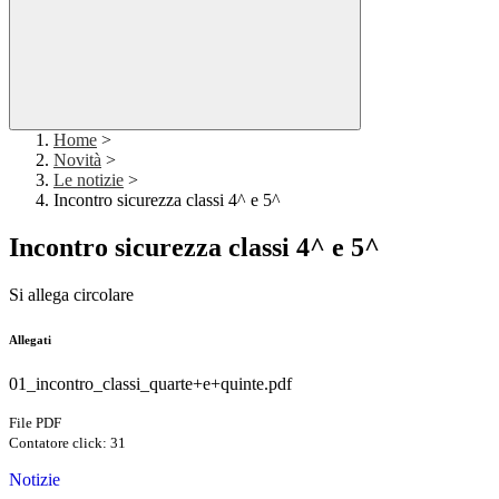
Home
>
Novità
>
Le notizie
>
Incontro sicurezza classi 4^ e 5^
Incontro sicurezza classi 4^ e 5^
Si allega circolare
Allegati
01_incontro_classi_quarte+e+quinte.pdf
File PDF
Contatore click: 31
Notizie