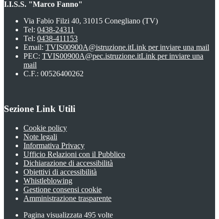
I.I.S.S. "Marco Fanno"
Via Fabio Filzi 40, 31015 Conegliano (TV)
Tel:
0438-24311
Tel:
0438-411153
Email:
TVIS00900A@istruzione.it
Link per inviare una mail
PEC:
TVIS00900A@pec.istruzione.it
Link per inviare una
mail
C.F.: 00526400262
Sezione Link Utili
Cookie policy
Note legali
Informativa Privacy
Ufficio Relazioni con il Pubblico
Dichiarazione di accessibilità
Obiettivi di accessibilità
Whistleblowing
Gestione consensi cookie
Amministrazione trasparente
Pagina visualizzata
495
volte