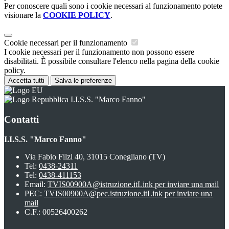
Per conoscere quali sono i cookie necessari al funzionamento potete
visionare la
COOKIE POLICY
.
Cookie necessari per il funzionamento
I cookie necessari per il funzionamento non possono essere
disabilitati. È possibile consultare l'elenco nella pagina della cookie
policy.
Accetta tutti
Salva le preferenze
I.I.S.S. "Marco Fanno"
Contatti
I.I.S.S. "Marco Fanno"
Via Fabio Filzi 40, 31015 Conegliano (TV)
Tel:
0438-24311
Tel:
0438-411153
Email:
TVIS00900A@istruzione.it
Link per inviare una mail
PEC:
TVIS00900A@pec.istruzione.it
Link per inviare una
mail
C.F.: 00526400262