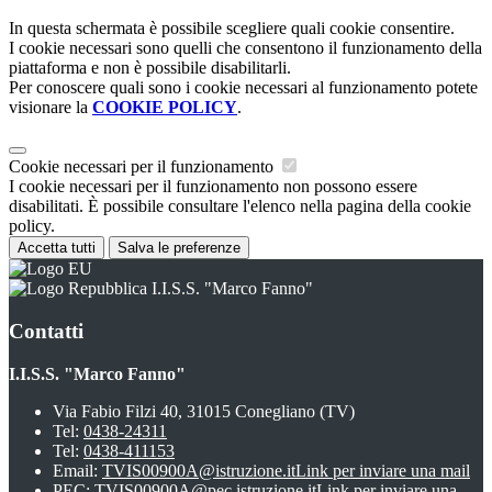
In questa schermata è possibile scegliere quali cookie consentire.
I cookie necessari sono quelli che consentono il funzionamento della
piattaforma e non è possibile disabilitarli.
Per conoscere quali sono i cookie necessari al funzionamento potete
visionare la
COOKIE POLICY
.
Cookie necessari per il funzionamento
I cookie necessari per il funzionamento non possono essere
disabilitati. È possibile consultare l'elenco nella pagina della cookie
policy.
Accetta tutti
Salva le preferenze
I.I.S.S. "Marco Fanno"
Contatti
I.I.S.S. "Marco Fanno"
Via Fabio Filzi 40, 31015 Conegliano (TV)
Tel:
0438-24311
Tel:
0438-411153
Email:
TVIS00900A@istruzione.it
Link per inviare una mail
PEC:
TVIS00900A@pec.istruzione.it
Link per inviare una