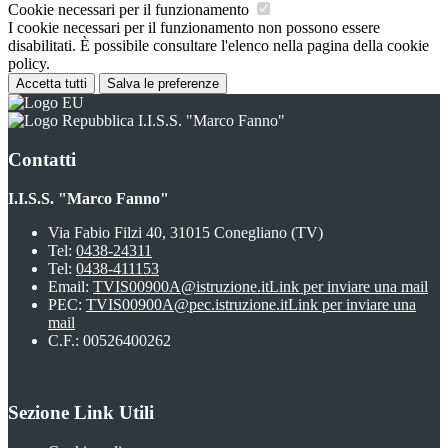
Cookie necessari per il funzionamento
I cookie necessari per il funzionamento non possono essere
disabilitati. È possibile consultare l'elenco nella pagina della cookie
policy.
Accetta tutti
Salva le preferenze
I.I.S.S. "Marco Fanno"
Contatti
I.I.S.S. "Marco Fanno"
Via Fabio Filzi 40, 31015 Conegliano (TV)
Tel:
0438-24311
Tel:
0438-411153
Email:
TVIS00900A@istruzione.it
Link per inviare una mail
PEC:
TVIS00900A@pec.istruzione.it
Link per inviare una
mail
C.F.: 00526400262
Sezione Link Utili