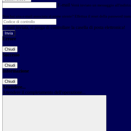
E-mail
Verrà inviato un messaggio all'indirizz
Non hai una e-mail associata al nome utente? Effettua il reset della password tram
E-mail inviata, si prega di controllare la casella di posta elettronica!
Errore
Chiudi
Successo
Chiudi
Informazione
Chiudi
Attendere...
Attendere il completamento dell'operazione...