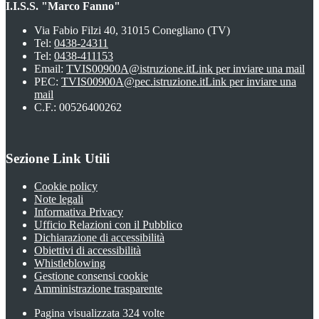
I.I.S.S. "Marco Fanno"
Via Fabio Filzi 40, 31015 Conegliano (TV)
Tel:
0438-24311
Tel:
0438-411153
Email:
TVIS00900A@istruzione.it
Link per inviare una mail
PEC:
TVIS00900A@pec.istruzione.it
Link per inviare una
mail
C.F.: 00526400262
Sezione Link Utili
Cookie policy
Note legali
Informativa Privacy
Ufficio Relazioni con il Pubblico
Dichiarazione di accessibilità
Obiettivi di accessibilità
Whistleblowing
Gestione consensi cookie
Amministrazione trasparente
Pagina visualizzata
324
volte