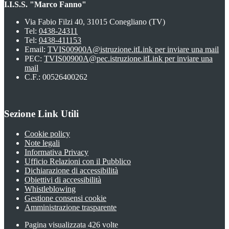
I.I.S.S. "Marco Fanno"
Via Fabio Filzi 40, 31015 Conegliano (TV)
Tel:
0438-24311
Tel:
0438-411153
Email:
TVIS00900A@istruzione.it
Link per inviare una mail
PEC:
TVIS00900A@pec.istruzione.it
Link per inviare una
mail
C.F.: 00526400262
Sezione Link Utili
Cookie policy
Note legali
Informativa Privacy
Ufficio Relazioni con il Pubblico
Dichiarazione di accessibilità
Obiettivi di accessibilità
Whistleblowing
Gestione consensi cookie
Amministrazione trasparente
Pagina visualizzata
426
volte