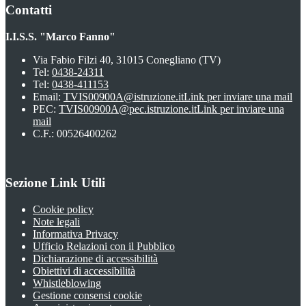
Contatti
I.I.S.S. "Marco Fanno"
Via Fabio Filzi 40, 31015 Conegliano (TV)
Tel:
0438-24311
Tel:
0438-411153
Email:
TVIS00900A@istruzione.it
Link per inviare una mail
PEC:
TVIS00900A@pec.istruzione.it
Link per inviare una
mail
C.F.: 00526400262
Sezione Link Utili
Cookie policy
Note legali
Informativa Privacy
Ufficio Relazioni con il Pubblico
Dichiarazione di accessibilità
Obiettivi di accessibilità
Whistleblowing
Gestione consensi cookie