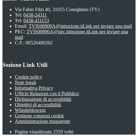
Via Fabio Filzi 40, 31015 Conegliano (TV)
Tel:
0438-24311
Tel:
0438-411153
Email:
TVIS00900A@istruzione.it
Link per inviare una mail
PEC:
TVIS00900A@pec.istruzione.it
Link per inviare una
mail
C.F.: 00526400262
Sezione Link Utili
Cookie policy
Note legali
Informativa Privacy
Ufficio Relazioni con il Pubblico
Dichiarazione di accessibilità
Obiettivi di accessibilità
Whistleblowing
Gestione consensi cookie
Amministrazione trasparente
Pagina visualizzata
2559
volte