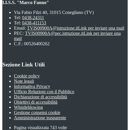
I.I.S.S. "Marco Fanno"
Via Fabio Filzi 40, 31015 Conegliano (TV)
Tel:
0438-24311
Tel:
0438-411153
Email:
TVIS00900A@istruzione.it
Link per inviare una mail
PEC:
TVIS00900A@pec.istruzione.it
Link per inviare una
mail
C.F.: 00526400262
Sezione Link Utili
Cookie policy
Note legali
Informativa Privacy
Ufficio Relazioni con il Pubblico
Dichiarazione di accessibilità
Obiettivi di accessibilità
Whistleblowing
Gestione consensi cookie
Amministrazione trasparente
Pagina visualizzata
743
volte