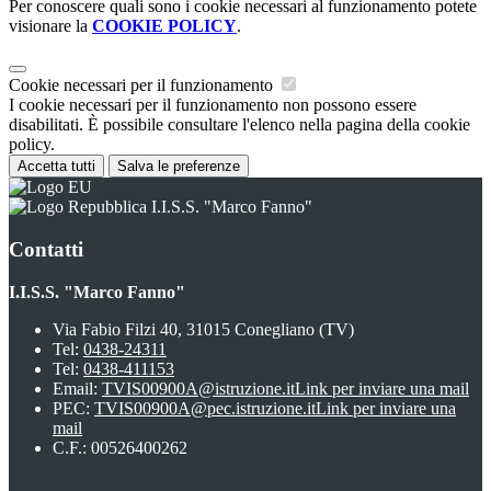
Per conoscere quali sono i cookie necessari al funzionamento potete
visionare la
COOKIE POLICY
.
Cookie necessari per il funzionamento
I cookie necessari per il funzionamento non possono essere
disabilitati. È possibile consultare l'elenco nella pagina della cookie
policy.
Accetta tutti
Salva le preferenze
I.I.S.S. "Marco Fanno"
Contatti
I.I.S.S. "Marco Fanno"
Via Fabio Filzi 40, 31015 Conegliano (TV)
Tel:
0438-24311
Tel:
0438-411153
Email:
TVIS00900A@istruzione.it
Link per inviare una mail
PEC:
TVIS00900A@pec.istruzione.it
Link per inviare una
mail
C.F.: 00526400262