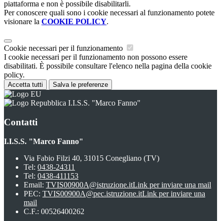
piattaforma e non è possibile disabilitarli.
Per conoscere quali sono i cookie necessari al funzionamento potete
visionare la
COOKIE POLICY
.
Cookie necessari per il funzionamento
I cookie necessari per il funzionamento non possono essere
disabilitati. È possibile consultare l'elenco nella pagina della cookie
policy.
Accetta tutti
Salva le preferenze
I.I.S.S. "Marco Fanno"
Contatti
I.I.S.S. "Marco Fanno"
Via Fabio Filzi 40, 31015 Conegliano (TV)
Tel:
0438-24311
Tel:
0438-411153
Email:
TVIS00900A@istruzione.it
Link per inviare una mail
PEC:
TVIS00900A@pec.istruzione.it
Link per inviare una
mail
C.F.: 00526400262