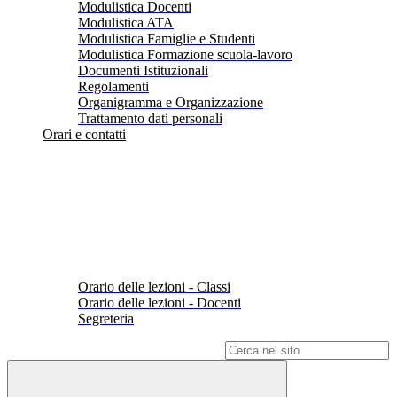
Modulistica Docenti
Modulistica ATA
Modulistica Famiglie e Studenti
Modulistica Formazione scuola-lavoro
Documenti Istituzionali
Regolamenti
Organigramma e Organizzazione
Trattamento dati personali
Orari e contatti
Orario delle lezioni - Classi
Orario delle lezioni - Docenti
Segreteria
Campo di ricerca per le pagine del sito