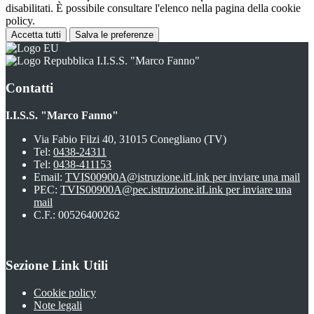
disabilitati. È possibile consultare l'elenco nella pagina della cookie
policy.
Accetta tutti
Salva le preferenze
I.I.S.S. "Marco Fanno"
Contatti
I.I.S.S. "Marco Fanno"
Via Fabio Filzi 40, 31015 Conegliano (TV)
Tel:
0438-24311
Tel:
0438-411153
Email:
TVIS00900A@istruzione.it
Link per inviare una mail
PEC:
TVIS00900A@pec.istruzione.it
Link per inviare una
mail
C.F.: 00526400262
Sezione Link Utili
Cookie policy
Note legali