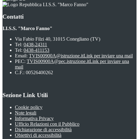
I.I.S.S. "Marco Fanno"
Contatti
I.I.S.S. "Marco Fanno"
Via Fabio Filzi 40, 31015 Conegliano (TV)
Tel:
0438-24311
Tel:
0438-411153
Email:
TVIS00900A@istruzione.it
Link per inviare una mail
PEC:
TVIS00900A@pec.istruzione.it
Link per inviare una
mail
C.F.: 00526400262
Sezione Link Utili
Cookie policy
Note legali
Informativa Privacy
Ufficio Relazioni con il Pubblico
Dichiarazione di accessibilità
Obiettivi di accessibilità