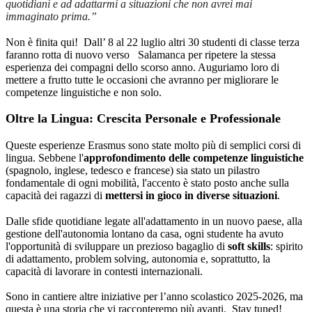
quotidiani e ad adattarmi a situazioni che non avrei mai
immaginato prima.”
Non è finita qui! Dall’ 8 al 22 luglio altri 30 studenti di classe terza
faranno rotta di nuovo verso Salamanca per ripetere la stessa
esperienza dei compagni dello scorso anno. Auguriamo loro di
mettere a frutto tutte le occasioni che avranno per migliorare le
competenze linguistiche e non solo.
Oltre la Lingua: Crescita Personale e Professionale
Queste esperienze Erasmus sono state molto più di semplici corsi di
lingua. Sebbene l'
approfondimento delle competenze linguistiche
(spagnolo, inglese, tedesco e francese) sia stato un pilastro
fondamentale di ogni mobilità, l'accento è stato posto anche sulla
capacità dei ragazzi di
mettersi in gioco in diverse situazioni
.
Dalle sfide quotidiane legate all'adattamento in un nuovo paese, alla
gestione dell'autonomia lontano da casa, ogni studente ha avuto
l'opportunità di sviluppare un prezioso bagaglio di
soft skills
: spirito
di adattamento, problem solving, autonomia e, soprattutto, la
capacità di lavorare in contesti internazionali.
Sono in cantiere altre iniziative per l’anno scolastico 2025-2026, ma
questa è una storia che vi racconteremo più avanti. Stay tuned!