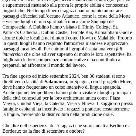
e supermercati mettendo alla prova le proprie abilità e conoscenze
linguistiche. Nel tempo libero i ragazzi hanno potuto ammirare
paesaggi affacciati sull’oceano Atlantico, come la costa della Morte
e visitare luoghi di una spiritualità unica come Santiago de
Compostela. A Dublino hanno visitato il Trinity College, St.
Patrick’s Cathedral, Dublin Castle, Temple Bar, Kilmainham Gaol e
alcune tipiche località nei dintorni come Howth e Malahide. Proprio
in questi luoghi hanno respirato l'atmosfera irlandese e apprezzato
paesaggi incantevoli. Per entrambi i gruppi è stata una vera
full
immersion
che oltre ad aver superato di molto le loro aspettative, ha
migliorato le loro competenze comunicative e ha contribuito a
prepararli ad affrontare il mondo del lavoro.
Tra fine agosto ed inizio settembre 2024, ben 30 studenti si sono
diretti verso la città di
Salamanca
, in Spagna, con il progetto Move,
dove hanno frequentato un corso intensivo di lingua spagnola.
Anche qui nel tempo libero hanno potuto visitare i luoghi principali
della città conosciuti per la loro architettura unica come: Plaza
Mayor, Ciudad Vieja, la Catedral Vieja y Nueva. Il soggiorno presso
famiglie ospitanti ha incentivato i ragazzi a praticare costantemente
la lingua, favorendo la disinvoltura nella produzione orale.
Che dire dell’esperienza dei 5 ragazzi che sono andati a Berlino e a
Bordeaux tra la fine di settembre e ottobre?