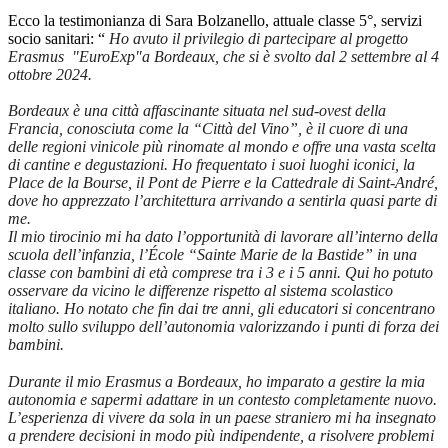
Ecco la testimonianza di Sara Bolzanello, attuale classe 5°, servizi
socio sanitari: “
Ho avuto il privilegio di partecipare al progetto
Erasmus "EuroExp"a Bordeaux, che si è svolto dal 2 settembre al 4
ottobre 2024.
Bordeaux è una città affascinante situata nel sud-ovest della
Francia, conosciuta come la “Città del Vino”, è il cuore di una
delle regioni vinicole più rinomate al mondo e offre una vasta scelta
di cantine e degustazioni. Ho frequentato i suoi luoghi iconici, la
Place de la Bourse, il Pont de Pierre e la Cattedrale di Saint-André,
dove ho apprezzato l’architettura arrivando a sentirla quasi parte di
me.
Il mio tirocinio mi ha dato l’opportunità di lavorare all’interno della
scuola dell’infanzia, l’École “Sainte Marie de la Bastide” in una
classe con bambini di età comprese tra i 3 e i 5 anni. Qui ho potuto
osservare da vicino le differenze rispetto al sistema scolastico
italiano. Ho notato che fin dai tre anni, gli educatori si concentrano
molto sullo sviluppo dell’autonomia valorizzando i punti di forza dei
bambini.
Durante il mio Erasmus a Bordeaux, ho imparato a gestire la mia
autonomia e sapermi adattare in un contesto completamente nuovo.
L’esperienza di vivere da sola in un paese straniero mi ha insegnato
a prendere decisioni in modo più indipendente, a risolvere problemi