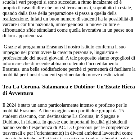
scuola i vari progetti si sono succeduti a ritmo incalzante ed è
proprio il caso di dire che non si fermano mai, soprattutto in estate,
quando dalla fase della preparazione si passa a quella della
realizzazione. Infatti un buon numero di studenti ha la possibilità di
varcare i confini nazionali, immergendosi in nuove culture e
affrontando sfide stimolanti come quella lavorativa in un paese non
di loro appartenenza.
Grazie al programma Erasmus il nostro istituto conferma il suo
impegno nel promuovere la crescita personale, linguistica e
professionale dei nostri giovani. A tale proposito siamo orgogliosi di
informare che di recente abbiamo ottenuto l’accreditamento
Erasmus, una bella soddisfazione perché ci permetterà di facilitare la
mobilità per i nostri studenti sperimentando nuove destinazioni.
Tra La Coruna, Salamanca e Dublino: Un'Estate Ricca
di Avventura
Il 2024 è stato un anno particolarmente intenso e proficuo per le
mobilità Erasmus. A fine maggio sono partiti due gruppi da 15
studenti ciascuno, con destinazione La Coruna, in Spagna e
Dublino, in Irlanda. In queste due importanti località gli studenti
hanno svolto l’esperienza di P.C.T.O (percorsi per le competenze
trasversali e per l’orientamento) in diversi ambienti lavorativi come
agenzie turistiche, uffici legali, associazioni onlus, alberghi, palestre