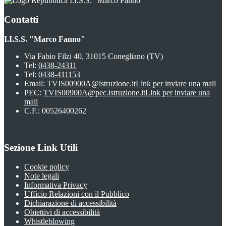
I.I.S.S. "Marco Fanno"
Contatti
I.I.S.S. "Marco Fanno"
Via Fabio Filzi 40, 31015 Conegliano (TV)
Tel:
0438-24311
Tel:
0438-411153
Email:
TVIS00900A@istruzione.it
Link per inviare una mail
PEC:
TVIS00900A@pec.istruzione.it
Link per inviare una
mail
C.F.: 00526400262
Sezione Link Utili
Cookie policy
Note legali
Informativa Privacy
Ufficio Relazioni con il Pubblico
Dichiarazione di accessibilità
Obiettivi di accessibilità
Whistleblowing