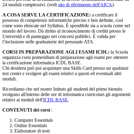
24 moduli complessivi. (vedi
sito di riferimento dell'AICA
).
A COSA SERVE LA CERTIFICAZIONE:
a certificare il
possesso di competenze informatiche precise e ben definite, così
come sono elencate nel Syllabus. È spendibile sia a scuola come nel
mondo del lavoro. Dà diritto al riconoscimento di crediti presso le
Università e di punteggio nei concorsi pubblici. È valida per
l’inclusione nelle graduatorie del personale ATA.
CORSI IN PREPARAZIONE AGLI ESAMI ICDL:
l
a Scuola
organizza corsi pomeridiani di preparazione agli esami per ottenere
la certificazione informatica ICDL BASE.
Chi desidera può poi acquistare una Skills Card presso un qualsiasi
test center e svolgere gli esami relativi a questi ed eventuali altri
moduli.
Ricordiamo che nel nostro Istituto gli studenti del primo biennio
svolgono all'interno delle ore di informatica curricolari gli argomenti
relativi ai moduli dell'
ICDL BASE
.
CONTENUTI dei corsi
:
Computer Essentials
Online Essentials
Elaboratore di testi