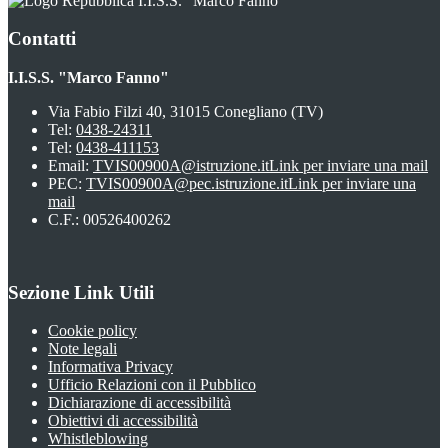
I.I.S.S. "Marco Fanno"
Contatti
I.I.S.S. "Marco Fanno"
Via Fabio Filzi 40, 31015 Conegliano (TV)
Tel:
0438-24311
Tel:
0438-411153
Email:
TVIS00900A@istruzione.it
Link per inviare una mail
PEC:
TVIS00900A@pec.istruzione.it
Link per inviare una
mail
C.F.: 00526400262
Sezione Link Utili
Cookie policy
Note legali
Informativa Privacy
Ufficio Relazioni con il Pubblico
Dichiarazione di accessibilità
Obiettivi di accessibilità
Whistleblowing