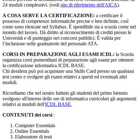
24 moduli complessivi. (vedi
sito di riferimento dell'AICA
).
A COSA SERVE LA CERTIFICAZIONE:
a certificare il
possesso di competenze informatiche precise e ben definite, così
come sono elencate nel Syllabus. È spendibile sia a scuola come nel
mondo del lavoro. Dà diritto al riconoscimento di crediti presso le
Università e di punteggio nei concorsi pubblici. È valida per
l’inclusione nelle graduatorie del personale ATA.
CORSI IN PREPARAZIONE AGLI ESAMI ICDL:
l
a Scuola
organizza corsi pomeridiani di preparazione agli esami per ottenere
la certificazione informatica ICDL BASE.
Chi desidera può poi acquistare una Skills Card presso un qualsiasi
test center e svolgere gli esami relativi a questi ed eventuali altri
moduli.
Ricordiamo che nel nostro Istituto gli studenti del primo biennio
svolgono all'interno delle ore di informatica curricolari gli argomenti
relativi ai moduli dell'
ICDL BASE
.
CONTENUTI dei corsi
:
Computer Essentials
Online Essentials
Elaboratore di testi