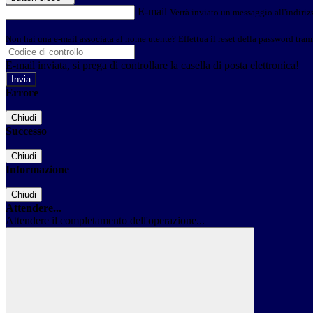
E-mail
Verrà inviato un messaggio all'indirizz
Non hai una e-mail associata al nome utente? Effettua il reset della password tram
E-mail inviata, si prega di controllare la casella di posta elettronica!
Errore
Chiudi
Successo
Chiudi
Informazione
Chiudi
Attendere...
Attendere il completamento dell'operazione...