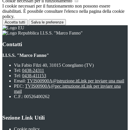
Cookie necessari per il funzionamento
I cookie necessari per il funzionamento non possono essere
disabilitati. È possibile consultare l'elenco nella pagina della cookie
policy.
Accetta tutti
Salva le preferenze
I.I.S.S. "Marco Fanno"
Contatti
I.I.S.S. "Marco Fanno"
Via Fabio Filzi 40, 31015 Conegliano (TV)
Tel:
0438-24311
Tel:
0438-411153
Email:
TVIS00900A@istruzione.it
Link per inviare una mail
PEC:
TVIS00900A@pec.istruzione.it
Link per inviare una
mail
C.F.: 00526400262
Sezione Link Utili
Cookie policy