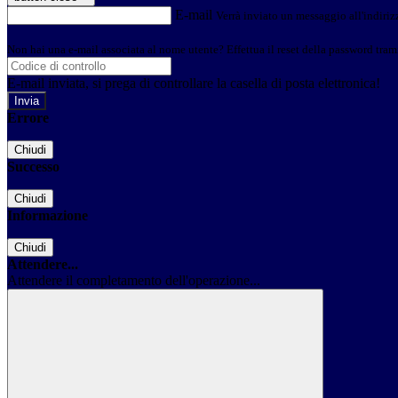
E-mail
Verrà inviato un messaggio all'indirizz
Non hai una e-mail associata al nome utente? Effettua il reset della password tram
E-mail inviata, si prega di controllare la casella di posta elettronica!
Errore
Chiudi
Successo
Chiudi
Informazione
Chiudi
Attendere...
Attendere il completamento dell'operazione...