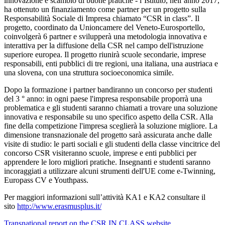
innovazione e scambio di buone pratiche - l’Istituto, nell’anno 2017,
ha ottenuto un finanziamento come partner per un progetto sulla
Responsabilità Sociale di Impresa chiamato “CSR in class”. Il
progetto, coordinato da Unioncamere del Veneto-Eurosportello,
coinvolgerà 6 partner e svilupperà una metodologia innovativa e
interattiva per la diffusione della CSR nel campo dell'istruzione
superiore europea. Il progetto riunirà scuole secondarie, imprese
responsabili, enti pubblici di tre regioni, una italiana, una austriaca e
una slovena, con una struttura socioeconomica simile.
Dopo la formazione i partner bandiranno un concorso per studenti
del 3 ° anno: in ogni paese l'impresa responsabile proporrà una
problematica e gli studenti saranno chiamati a trovare una soluzione
innovativa e responsabile su uno specifico aspetto della CSR. Alla
fine della competizione l'impresa sceglierà la soluzione migliore. La
dimensione transnazionale del progetto sarà assicurata anche dalle
visite di studio: le parti sociali e gli studenti della classe vincitrice del
concorso CSR visiteranno scuole, imprese e enti pubblici per
apprendere le loro migliori pratiche. Insegnanti e studenti saranno
incoraggiati a utilizzare alcuni strumenti dell'UE come e-Twinning,
Europass CV e Youthpass.
Per maggiori informazioni sull’attività KA1 e KA2 consultare il
sito
http://www.erasmusplus.it/
Transnational report on the CSR IN CLASS website