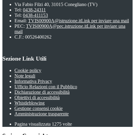
Via Fabio Filzi 40, 31015 Conegliano (TV)
Tel:
0438-24311
Tel:
0438-411153
Email:
TVIS00900A@istruzione.it
Link per inviare una mail
PEC:
TVIS00900A@pec.istruzione.it
Link per inviare una
mail
C.F.: 00526400262
Sezione Link Utili
Cookie policy
Note legali
Informativa Privacy
Ufficio Relazioni con il Pubblico
Dichiarazione di accessibilità
Obiettivi di accessibilità
Whistleblowing
Gestione consensi cookie
Amministrazione trasparente
Pagina visualizzata
1275
volte