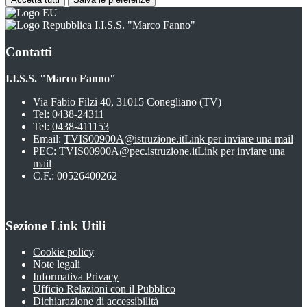
I.I.S.S. "Marco Fanno"
Contatti
I.I.S.S. "Marco Fanno"
Via Fabio Filzi 40, 31015 Conegliano (TV)
Tel:
0438-24311
Tel:
0438-411153
Email:
TVIS00900A@istruzione.it
Link per inviare una mail
PEC:
TVIS00900A@pec.istruzione.it
Link per inviare una
mail
C.F.: 00526400262
Sezione Link Utili
Cookie policy
Note legali
Informativa Privacy
Ufficio Relazioni con il Pubblico
Dichiarazione di accessibilità