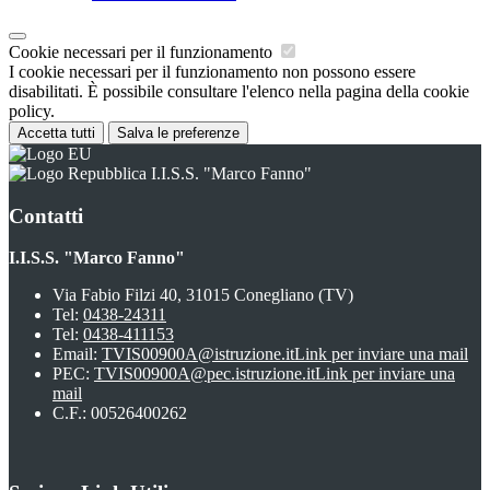
Cookie necessari per il funzionamento
I cookie necessari per il funzionamento non possono essere
disabilitati. È possibile consultare l'elenco nella pagina della cookie
policy.
Accetta tutti
Salva le preferenze
I.I.S.S. "Marco Fanno"
Contatti
I.I.S.S. "Marco Fanno"
Via Fabio Filzi 40, 31015 Conegliano (TV)
Tel:
0438-24311
Tel:
0438-411153
Email:
TVIS00900A@istruzione.it
Link per inviare una mail
PEC:
TVIS00900A@pec.istruzione.it
Link per inviare una
mail
C.F.: 00526400262