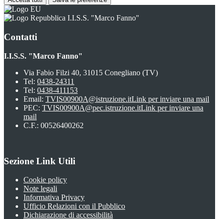
I.I.S.S. "Marco Fanno"
Contatti
I.I.S.S. "Marco Fanno"
Via Fabio Filzi 40, 31015 Conegliano (TV)
Tel:
0438-24311
Tel:
0438-411153
Email:
TVIS00900A@istruzione.it
Link per inviare una mail
PEC:
TVIS00900A@pec.istruzione.it
Link per inviare una
mail
C.F.: 00526400262
Sezione Link Utili
Cookie policy
Note legali
Informativa Privacy
Ufficio Relazioni con il Pubblico
Dichiarazione di accessibilità