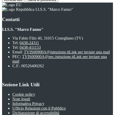
I.I.S.S. "Marco Fanno"
Contatti
I.I.S.S. "Marco Fanno"
Via Fabio Filzi 40, 31015 Conegliano (TV)
Tel:
0438-24311
Tel:
0438-411153
Email:
TVIS00900A@istruzione.it
Link per inviare una mail
PEC:
TVIS00900A@pec.istruzione.it
Link per inviare una
mail
C.F.: 00526400262
Sezione Link Utili
Cookie policy
Note legali
Informativa Privacy
Ufficio Relazioni con il Pubblico
Dichiarazione di accessibilità