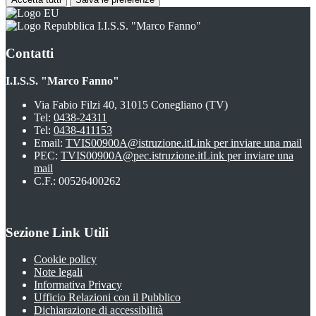
I.I.S.S. "Marco Fanno"
Contatti
I.I.S.S. "Marco Fanno"
Via Fabio Filzi 40, 31015 Conegliano (TV)
Tel:
0438-24311
Tel:
0438-411153
Email:
TVIS00900A@istruzione.it
Link per inviare una mail
PEC:
TVIS00900A@pec.istruzione.it
Link per inviare una
mail
C.F.: 00526400262
Sezione Link Utili
Cookie policy
Note legali
Informativa Privacy
Ufficio Relazioni con il Pubblico
Dichiarazione di accessibilità